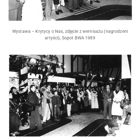
Wystawa – Krytycy o Nas, zdjęcie z wernisażu (nagrodzeni
artyści), Sopot BWA 1989