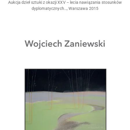
Aukcja dzieł sztuki z okazji XXV – lecia nawiązania stosunków
dyplomatycznych…, Warszawa 2015